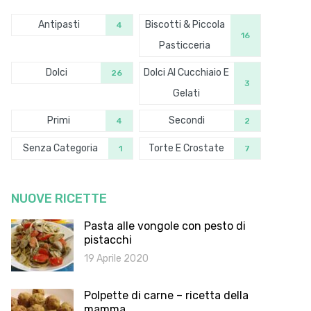
Antipasti
Biscotti & Piccola
4
16
Pasticceria
Dolci
Dolci Al Cucchiaio E
26
3
Gelati
Primi
Secondi
4
2
Senza Categoria
Torte E Crostate
1
7
NUOVE RICETTE
Pasta alle vongole con pesto di
pistacchi
19 Aprile 2020
Polpette di carne – ricetta della
mamma