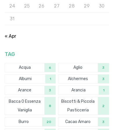
24
25
26
27
28
29
30
31
« Apr
TAG
Acqua
Aglio
6
3
Albumi
Alchermes
1
3
Arance
Arancia
3
1
Bacca O Essenza
Biscotti & Piccola
8
2
Vaniglia
Pasticceria
Burro
Cacao Amaro
20
3