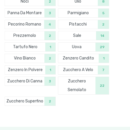
Noci
Olio
2
8
Panna Da Montare
Parmigiano
3
5
Pecorino Romano
Pistacchi
4
2
Prezzemolo
Sale
2
14
Tartufo Nero
Uova
1
29
Vino Bianco
Zenzero Candito
2
1
Zenzero In Polvere
Zucchero A Velo
1
7
Zucchero Di Canna
Zucchero
3
22
Semolato
Zucchero Superfino
2