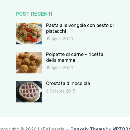
POST RECENTI
Pasta alle vongole con pesto di
pistacchi
19 Aprile 2020
Polpette di carne – ricetta
della mamma
18 Aprile 2020
Crostata di nocciole
6 Ottobre 2015
Copyright © 2026 LaPatisserie
—
Cookely Theme
by
WPZOO