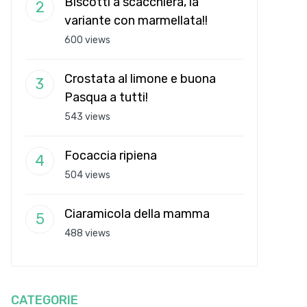
Biscotti a scacchiera, la
variante con marmellata!!
600 views
Crostata al limone e buona
Pasqua a tutti!
543 views
Focaccia ripiena
504 views
Ciaramicola della mamma
488 views
CATEGORIE