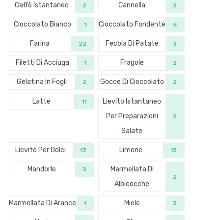
Caffè Istantaneo
Cannella
2
2
Cioccolato Bianco
Cioccolato Fondente
1
6
Farina
Fecola Di Patate
22
3
Filetti Di Acciuga
Fragole
1
2
Gelatina In Fogli
Gocce Di Cioccolato
2
2
Latte
Lievito Istantaneo
11
Per Preparazioni
2
Salate
Lievito Per Dolci
Limone
13
13
Mandorle
Marmellata Di
3
2
Albicocche
Marmellata Di Arance
Miele
1
3