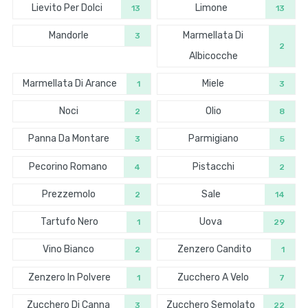
Lievito Per Dolci
Limone
13
13
Mandorle
Marmellata Di
3
2
Albicocche
Marmellata Di Arance
Miele
1
3
Noci
Olio
2
8
Panna Da Montare
Parmigiano
3
5
Pecorino Romano
Pistacchi
4
2
Prezzemolo
Sale
2
14
Tartufo Nero
Uova
1
29
Vino Bianco
Zenzero Candito
2
1
Zenzero In Polvere
Zucchero A Velo
1
7
Zucchero Di Canna
Zucchero Semolato
3
22