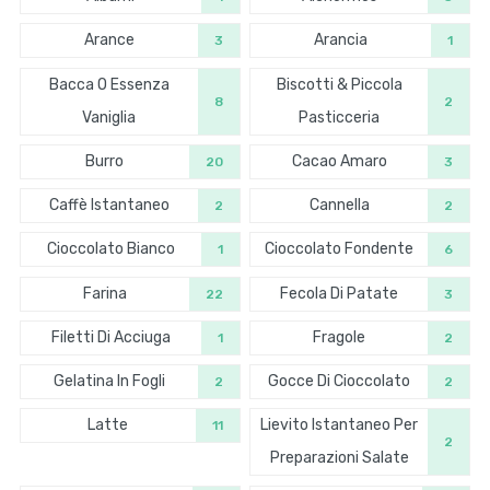
Arance
Arancia
3
1
Bacca O Essenza
Biscotti & Piccola
8
2
Vaniglia
Pasticceria
Burro
Cacao Amaro
20
3
Caffè Istantaneo
Cannella
2
2
Cioccolato Bianco
Cioccolato Fondente
1
6
Farina
Fecola Di Patate
22
3
Filetti Di Acciuga
Fragole
1
2
Gelatina In Fogli
Gocce Di Cioccolato
2
2
Latte
Lievito Istantaneo Per
11
2
Preparazioni Salate