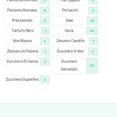
Panna Da Montare
Parmigiano
3
5
Pecorino Romano
Pistacchi
4
2
Prezzemolo
Sale
2
14
Tartufo Nero
Uova
1
29
Vino Bianco
Zenzero Candito
2
1
Zenzero In Polvere
Zucchero A Velo
1
7
Zucchero Di Canna
Zucchero
3
22
Semolato
Zucchero Superfino
2