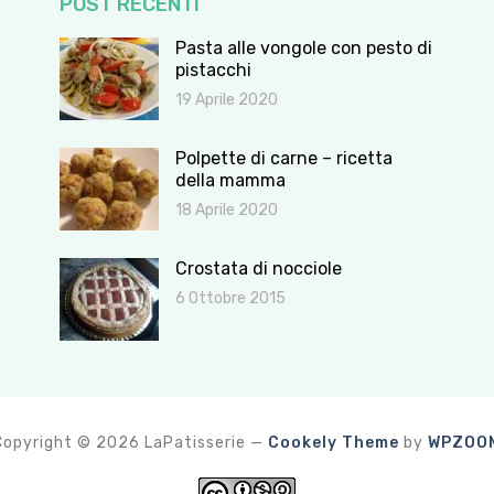
POST RECENTI
Pasta alle vongole con pesto di
pistacchi
19 Aprile 2020
Polpette di carne – ricetta
della mamma
18 Aprile 2020
Crostata di nocciole
6 Ottobre 2015
Copyright © 2026 LaPatisserie
—
Cookely Theme
by
WPZOO