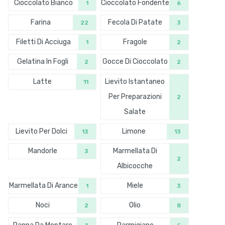
Cioccolato Bianco
Cioccolato Fondente
1
6
Farina
Fecola Di Patate
22
3
Filetti Di Acciuga
Fragole
1
2
Gelatina In Fogli
Gocce Di Cioccolato
2
2
Latte
Lievito Istantaneo
11
Per Preparazioni
2
Salate
Lievito Per Dolci
Limone
13
13
Mandorle
Marmellata Di
3
2
Albicocche
Marmellata Di Arance
Miele
1
3
Noci
Olio
2
8