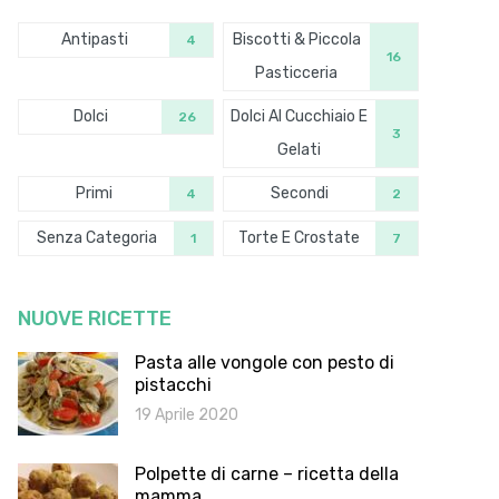
Antipasti
Biscotti & Piccola
4
16
Pasticceria
Dolci
Dolci Al Cucchiaio E
26
3
Gelati
Primi
Secondi
4
2
Senza Categoria
Torte E Crostate
1
7
NUOVE RICETTE
Pasta alle vongole con pesto di
pistacchi
19 Aprile 2020
Polpette di carne – ricetta della
mamma