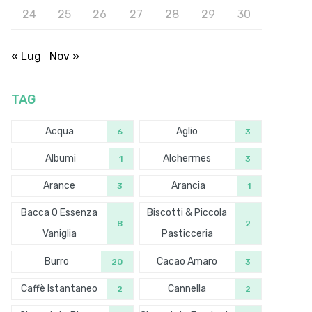
24
25
26
27
28
29
30
« Lug
Nov »
TAG
Acqua
Aglio
6
3
Albumi
Alchermes
1
3
Arance
Arancia
3
1
Bacca O Essenza
Biscotti & Piccola
8
2
Vaniglia
Pasticceria
Burro
Cacao Amaro
20
3
Caffè Istantaneo
Cannella
2
2