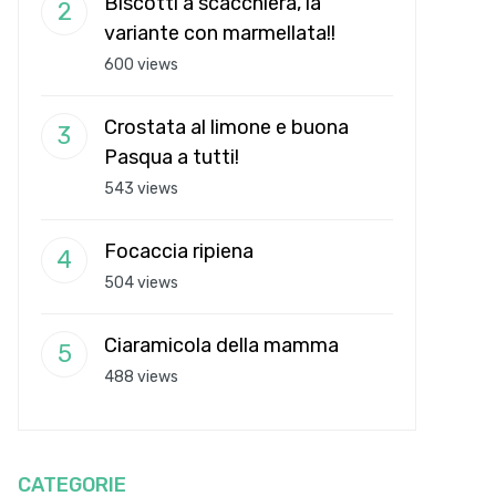
Biscotti a scacchiera, la
variante con marmellata!!
600 views
Crostata al limone e buona
Pasqua a tutti!
543 views
Focaccia ripiena
504 views
Ciaramicola della mamma
488 views
CATEGORIE