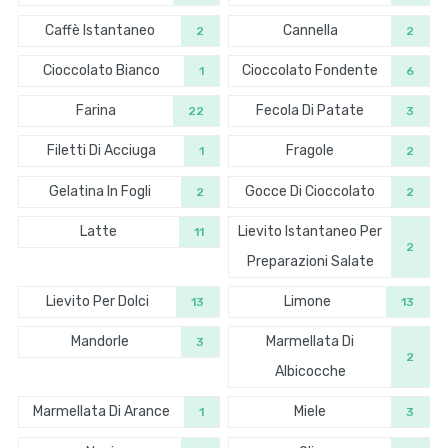
Caffè Istantaneo
Cannella
2
2
Cioccolato Bianco
Cioccolato Fondente
1
6
Farina
Fecola Di Patate
22
3
Filetti Di Acciuga
Fragole
1
2
Gelatina In Fogli
Gocce Di Cioccolato
2
2
Latte
Lievito Istantaneo Per
11
2
Preparazioni Salate
Lievito Per Dolci
Limone
13
13
Mandorle
Marmellata Di
3
2
Albicocche
Marmellata Di Arance
Miele
1
3