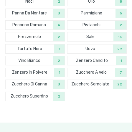
Noci
Olio
2
8
Panna Da Montare
Parmigiano
3
5
Pecorino Romano
Pistacchi
4
2
Prezzemolo
Sale
2
14
Tartufo Nero
Uova
1
29
Vino Bianco
Zenzero Candito
2
1
Zenzero In Polvere
Zucchero A Velo
1
7
Zucchero Di Canna
Zucchero Semolato
3
22
Zucchero Superfino
2