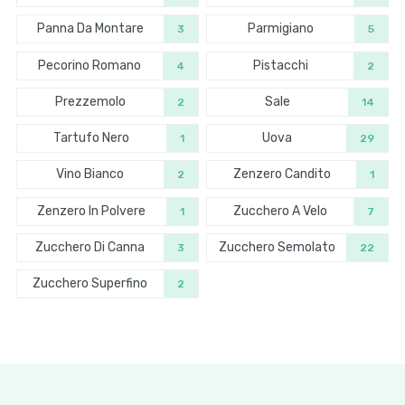
Panna Da Montare
Parmigiano
3
5
Pecorino Romano
Pistacchi
4
2
Prezzemolo
Sale
2
14
Tartufo Nero
Uova
1
29
Vino Bianco
Zenzero Candito
2
1
Zenzero In Polvere
Zucchero A Velo
1
7
Zucchero Di Canna
Zucchero Semolato
3
22
Zucchero Superfino
2