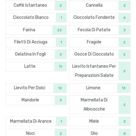
Caffè Istantaneo
Cannella
2
2
Cioccolato Bianco
Cioccolato Fondente
1
6
Farina
Fecola Di Patate
22
3
Filetti Di Acciuga
Fragole
1
2
Gelatina In Fogli
Gocce Di Cioccolato
2
2
Latte
Lievito Istantaneo Per
11
2
Preparazioni Salate
Lievito Per Dolci
Limone
13
13
Mandorle
Marmellata Di
3
2
Albicocche
Marmellata Di Arance
Miele
1
3
Noci
Olio
2
8