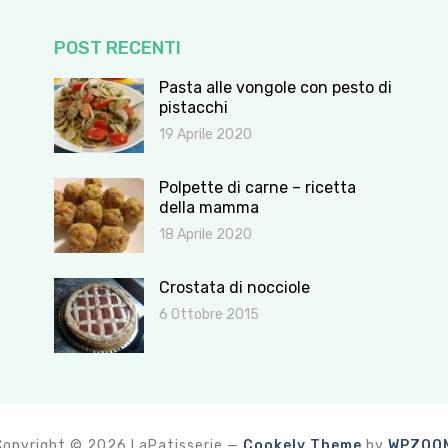
POST RECENTI
Pasta alle vongole con pesto di
pistacchi
19 Aprile 2020
Polpette di carne – ricetta
della mamma
18 Aprile 2020
Crostata di nocciole
6 Ottobre 2015
Copyright © 2026 LaPatisserie
—
Cookely Theme
by
WPZOO