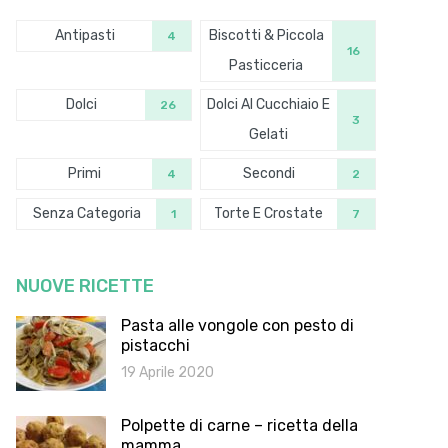
Antipasti
Biscotti & Piccola
4
16
Pasticceria
Dolci
Dolci Al Cucchiaio E
26
3
Gelati
Primi
Secondi
4
2
Senza Categoria
Torte E Crostate
1
7
NUOVE RICETTE
Pasta alle vongole con pesto di
pistacchi
19 Aprile 2020
Polpette di carne – ricetta della
mamma