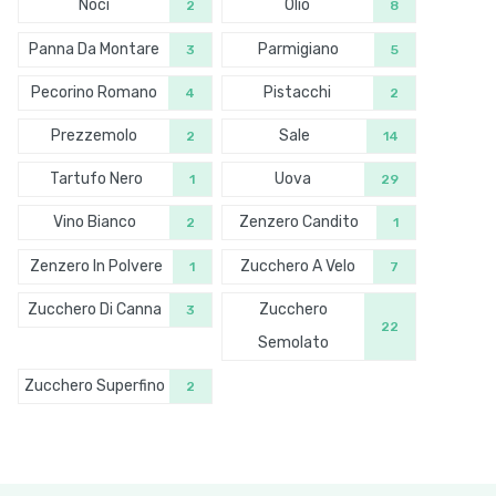
Noci
Olio
2
8
Panna Da Montare
Parmigiano
3
5
Pecorino Romano
Pistacchi
4
2
Prezzemolo
Sale
2
14
Tartufo Nero
Uova
1
29
Vino Bianco
Zenzero Candito
2
1
Zenzero In Polvere
Zucchero A Velo
1
7
Zucchero Di Canna
Zucchero
3
22
Semolato
Zucchero Superfino
2