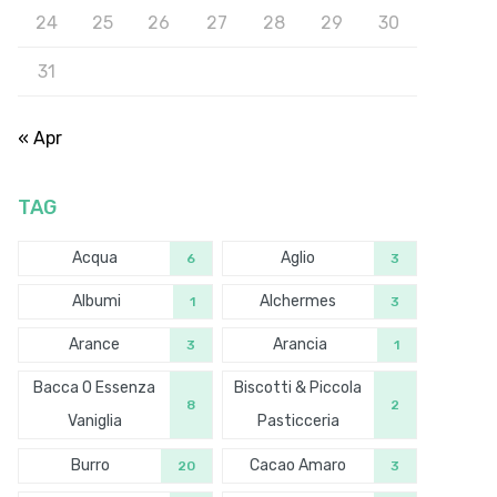
24
25
26
27
28
29
30
31
« Apr
TAG
Acqua
Aglio
6
3
Albumi
Alchermes
1
3
Arance
Arancia
3
1
Bacca O Essenza
Biscotti & Piccola
8
2
Vaniglia
Pasticceria
Burro
Cacao Amaro
20
3