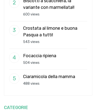
Biscotti a scacchiera, la
variante con marmellata!!
600 views
Crostata al limone e buona
Pasqua a tutti!
543 views
Focaccia ripiena
504 views
Ciaramicola della mamma
488 views
CATEGORIE