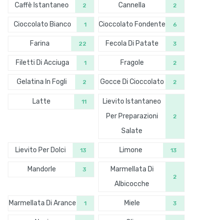
Caffè Istantaneo
Cannella
2
2
Cioccolato Bianco
Cioccolato Fondente
1
6
Farina
Fecola Di Patate
22
3
Filetti Di Acciuga
Fragole
1
2
Gelatina In Fogli
Gocce Di Cioccolato
2
2
Latte
Lievito Istantaneo
11
Per Preparazioni
2
Salate
Lievito Per Dolci
Limone
13
13
Mandorle
Marmellata Di
3
2
Albicocche
Marmellata Di Arance
Miele
1
3