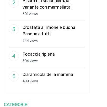
Biscotti a scacchiera, la
variante con marmellata!!
601 views
Crostata al limone e buona
Pasqua a tutti!
544 views
Focaccia ripiena
504 views
Ciaramicola della mamma
488 views
CATEGORIE