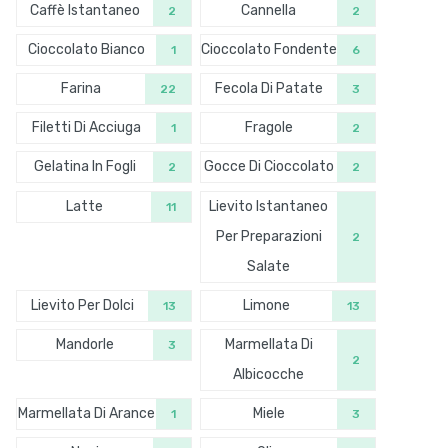
Caffè Istantaneo
Cannella
2
2
Cioccolato Bianco
Cioccolato Fondente
1
6
Farina
Fecola Di Patate
22
3
Filetti Di Acciuga
Fragole
1
2
Gelatina In Fogli
Gocce Di Cioccolato
2
2
Latte
Lievito Istantaneo
11
Per Preparazioni
2
Salate
Lievito Per Dolci
Limone
13
13
Mandorle
Marmellata Di
3
2
Albicocche
Marmellata Di Arance
Miele
1
3