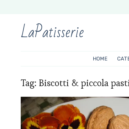
LaPatisserie
HOME
CAT
Tag:
Biscotti & piccola past