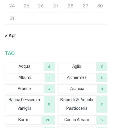
24
25
26
27
28
29
30
31
« Apr
TAG
Acqua
Aglio
6
3
Albumi
Alchermes
1
3
Arance
Arancia
3
1
Bacca O Essenza
Biscotti & Piccola
8
2
Vaniglia
Pasticceria
Burro
Cacao Amaro
20
3