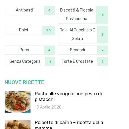
Antipasti
Biscotti & Piccola
4
16
Pasticceria
Dolci
Dolci Al Cucchiaio E
26
3
Gelati
Primi
Secondi
4
2
Senza Categoria
Torte E Crostate
1
7
NUOVE RICETTE
Pasta alle vongole con pesto di
pistacchi
19 Aprile 2020
Polpette di carne – ricetta della
mamma