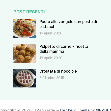
POST RECENTI
Pasta alle vongole con pesto di
pistacchi
19 Aprile 2020
Polpette di carne – ricetta
della mamma
18 Aprile 2020
Crostata di nocciole
6 Ottobre 2015
Copyright © 2026 LaPatisserie
—
Cookely Theme
by
WPZOO