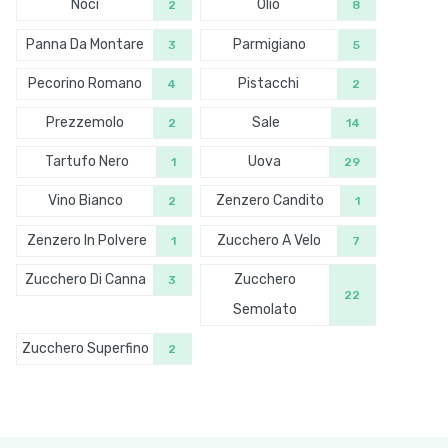
Noci
Olio
2
8
Panna Da Montare
Parmigiano
3
5
Pecorino Romano
Pistacchi
4
2
Prezzemolo
Sale
2
14
Tartufo Nero
Uova
1
29
Vino Bianco
Zenzero Candito
2
1
Zenzero In Polvere
Zucchero A Velo
1
7
Zucchero Di Canna
Zucchero
3
22
Semolato
Zucchero Superfino
2