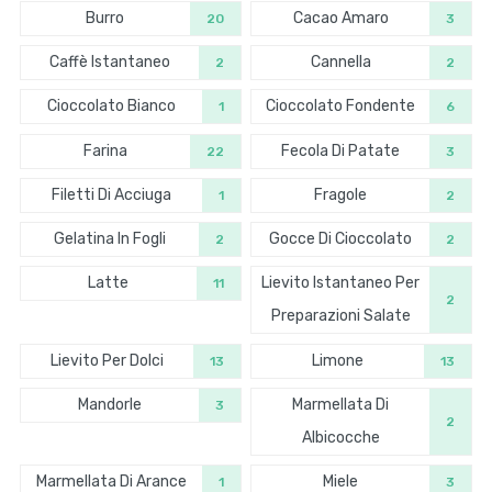
Burro
Cacao Amaro
20
3
Caffè Istantaneo
Cannella
2
2
Cioccolato Bianco
Cioccolato Fondente
1
6
Farina
Fecola Di Patate
22
3
Filetti Di Acciuga
Fragole
1
2
Gelatina In Fogli
Gocce Di Cioccolato
2
2
Latte
Lievito Istantaneo Per
11
2
Preparazioni Salate
Lievito Per Dolci
Limone
13
13
Mandorle
Marmellata Di
3
2
Albicocche
Marmellata Di Arance
Miele
1
3