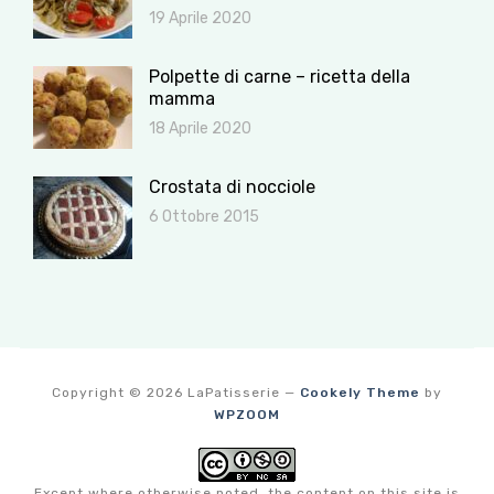
19 Aprile 2020
Polpette di carne – ricetta della
mamma
18 Aprile 2020
Crostata di nocciole
6 Ottobre 2015
Copyright © 2026 LaPatisserie
—
Cookely Theme
by
WPZOOM
Except where otherwise noted, the content on this site is