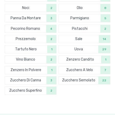
Noci
Olio
2
8
Panna Da Montare
Parmigiano
3
5
Pecorino Romano
Pistacchi
4
2
Prezzemolo
Sale
2
14
Tartufo Nero
Uova
1
29
Vino Bianco
Zenzero Candito
2
1
Zenzero In Polvere
Zucchero A Velo
1
7
Zucchero Di Canna
Zucchero Semolato
3
22
Zucchero Superfino
2