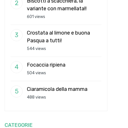
Biscotti a scacchiera, la
variante con marmellata!!
601 views
Crostata al limone e buona
Pasqua a tutti!
544 views
Focaccia ripiena
504 views
Ciaramicola della mamma
488 views
CATEGORIE