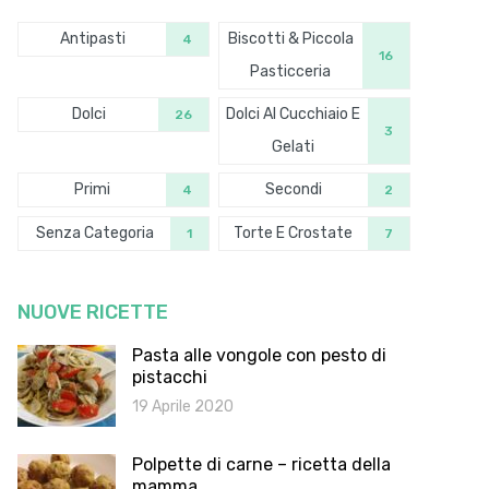
Antipasti
Biscotti & Piccola
4
16
Pasticceria
Dolci
Dolci Al Cucchiaio E
26
3
Gelati
Primi
Secondi
4
2
Senza Categoria
Torte E Crostate
1
7
NUOVE RICETTE
Pasta alle vongole con pesto di
pistacchi
19 Aprile 2020
Polpette di carne – ricetta della
mamma