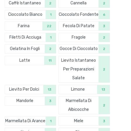
Caffè Istantaneo
Cannella
2
2
Cioccolato Bianco
Cioccolato Fondente
1
6
Farina
Fecola Di Patate
22
3
Filetti Di Acciuga
Fragole
1
2
Gelatina In Fogli
Gocce Di Cioccolato
2
2
Latte
Lievito Istantaneo
11
Per Preparazioni
2
Salate
Lievito Per Dolci
Limone
13
13
Mandorle
Marmellata Di
3
2
Albicocche
Marmellata Di Arance
Miele
1
3