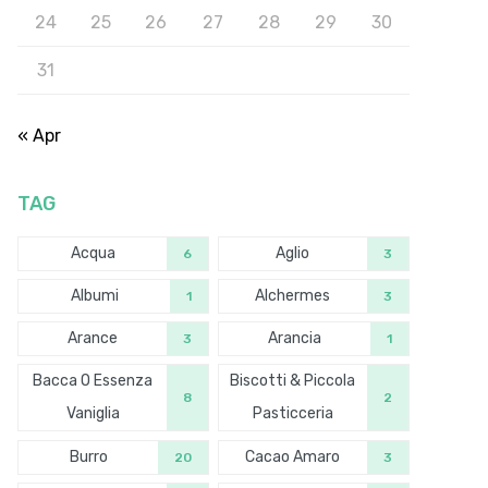
24
25
26
27
28
29
30
31
« Apr
TAG
Acqua
Aglio
6
3
Albumi
Alchermes
1
3
Arance
Arancia
3
1
Bacca O Essenza
Biscotti & Piccola
8
2
Vaniglia
Pasticceria
Burro
Cacao Amaro
20
3