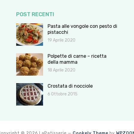
POST RECENTI
Pasta alle vongole con pesto di
pistacchi
19 Aprile 2020
Polpette di carne – ricetta
della mamma
18 Aprile 2020
Crostata di nocciole
6 Ottobre 2015
Copyright © 2026 LaPatisserie
—
Cookely Theme
by
WPZOO