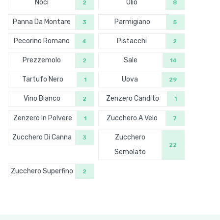
Noci
Olio
2
8
Panna Da Montare
Parmigiano
3
5
Pecorino Romano
Pistacchi
4
2
Prezzemolo
Sale
2
14
Tartufo Nero
Uova
1
29
Vino Bianco
Zenzero Candito
2
1
Zenzero In Polvere
Zucchero A Velo
1
7
Zucchero Di Canna
Zucchero
3
22
Semolato
Zucchero Superfino
2