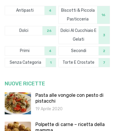
Antipasti
Biscotti & Piccola
4
16
Pasticceria
Dolci
Dolci Al Cucchiaio E
26
3
Gelati
Primi
Secondi
4
2
Senza Categoria
Torte E Crostate
1
7
NUOVE RICETTE
Pasta alle vongole con pesto di
pistacchi
19 Aprile 2020
Polpette di carne – ricetta della
mamma