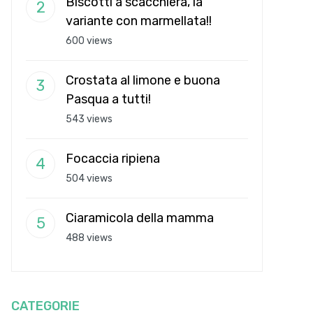
Biscotti a scacchiera, la
variante con marmellata!!
600 views
Crostata al limone e buona
Pasqua a tutti!
543 views
Focaccia ripiena
504 views
Ciaramicola della mamma
488 views
CATEGORIE