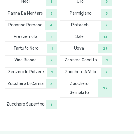
Noci
Olio
2
8
Panna Da Montare
Parmigiano
3
5
Pecorino Romano
Pistacchi
4
2
Prezzemolo
Sale
2
14
Tartufo Nero
Uova
1
29
Vino Bianco
Zenzero Candito
2
1
Zenzero In Polvere
Zucchero A Velo
1
7
Zucchero Di Canna
Zucchero
3
22
Semolato
Zucchero Superfino
2