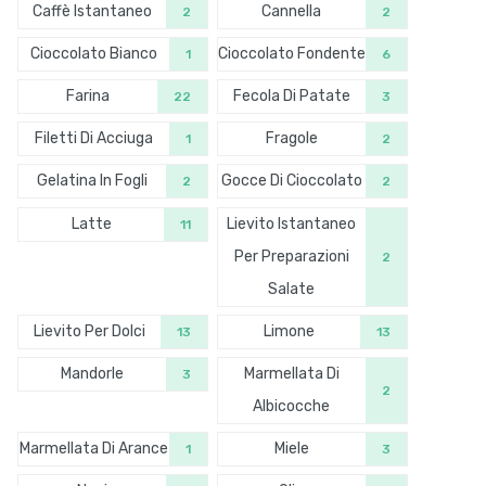
Caffè Istantaneo
Cannella
2
2
Cioccolato Bianco
Cioccolato Fondente
1
6
Farina
Fecola Di Patate
22
3
Filetti Di Acciuga
Fragole
1
2
Gelatina In Fogli
Gocce Di Cioccolato
2
2
Latte
Lievito Istantaneo
11
Per Preparazioni
2
Salate
Lievito Per Dolci
Limone
13
13
Mandorle
Marmellata Di
3
2
Albicocche
Marmellata Di Arance
Miele
1
3