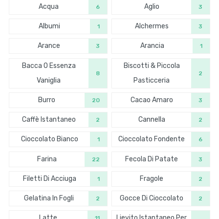
Acqua
Aglio
6
3
Albumi
Alchermes
1
3
Arance
Arancia
3
1
Bacca O Essenza
Biscotti & Piccola
8
2
Vaniglia
Pasticceria
Burro
Cacao Amaro
20
3
Caffè Istantaneo
Cannella
2
2
Cioccolato Bianco
Cioccolato Fondente
1
6
Farina
Fecola Di Patate
22
3
Filetti Di Acciuga
Fragole
1
2
Gelatina In Fogli
Gocce Di Cioccolato
2
2
Latte
Lievito Istantaneo Per
11