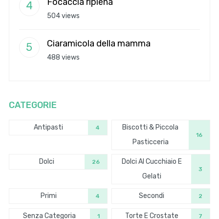
Focaccia ripiena
504 views
Ciaramicola della mamma
488 views
CATEGORIE
Antipasti
Biscotti & Piccola
4
16
Pasticceria
Dolci
Dolci Al Cucchiaio E
26
3
Gelati
Primi
Secondi
4
2
Senza Categoria
Torte E Crostate
1
7