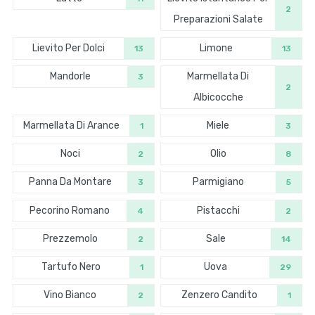
2
Preparazioni Salate
Lievito Per Dolci
Limone
13
13
Mandorle
Marmellata Di
3
2
Albicocche
Marmellata Di Arance
Miele
1
3
Noci
Olio
2
8
Panna Da Montare
Parmigiano
3
5
Pecorino Romano
Pistacchi
4
2
Prezzemolo
Sale
2
14
Tartufo Nero
Uova
1
29
Vino Bianco
Zenzero Candito
2
1