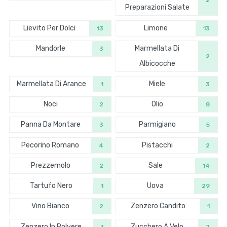
2
Preparazioni Salate
Lievito Per Dolci
Limone
13
13
Mandorle
Marmellata Di
3
2
Albicocche
Marmellata Di Arance
Miele
1
3
Noci
Olio
2
8
Panna Da Montare
Parmigiano
3
5
Pecorino Romano
Pistacchi
4
2
Prezzemolo
Sale
2
14
Tartufo Nero
Uova
1
29
Vino Bianco
Zenzero Candito
2
1
Zenzero In Polvere
Zucchero A Velo
1
7