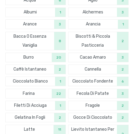
Acqua
Aglio
6
3
Albumi
Alchermes
1
3
Arance
Arancia
3
1
Bacca O Essenza
Biscotti & Piccola
8
2
Vaniglia
Pasticceria
Burro
Cacao Amaro
20
3
Caffè Istantaneo
Cannella
2
2
Cioccolato Bianco
Cioccolato Fondente
1
6
Farina
Fecola Di Patate
22
3
Filetti Di Acciuga
Fragole
1
2
Gelatina In Fogli
Gocce Di Cioccolato
2
2
Latte
Lievito Istantaneo Per
11