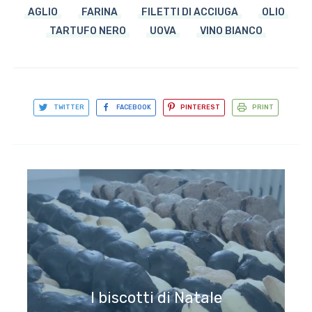
AGLIO
FARINA
FILETTI DI ACCIUGA
OLIO
TARTUFO NERO
UOVA
VINO BIANCO
TWITTER
FACEBOOK
PINTEREST
PRINT
I biscotti di Natale