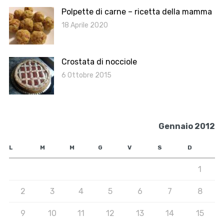
Polpette di carne – ricetta della mamma
18 Aprile 2020
Crostata di nocciole
6 Ottobre 2015
Gennaio 2012
L
M
M
G
V
S
D
1
2
3
4
5
6
7
8
9
10
11
12
13
14
15