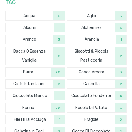
TAG
Acqua
Aglio
6
3
Albumi
Alchermes
1
3
Arance
Arancia
3
1
Bacca O Essenza
Biscotti & Piccola
8
2
Vaniglia
Pasticceria
Burro
Cacao Amaro
20
3
Caffè Istantaneo
Cannella
2
2
Cioccolato Bianco
Cioccolato Fondente
1
6
Farina
Fecola Di Patate
22
3
Filetti Di Acciuga
Fragole
1
2
Gelatina In Fogli
Gocce Di Cioccolato
2
2