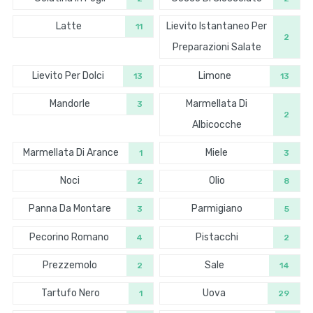
Latte
Lievito Istantaneo Per
11
2
Preparazioni Salate
Lievito Per Dolci
Limone
13
13
Mandorle
Marmellata Di
3
2
Albicocche
Marmellata Di Arance
Miele
1
3
Noci
Olio
2
8
Panna Da Montare
Parmigiano
3
5
Pecorino Romano
Pistacchi
4
2
Prezzemolo
Sale
2
14
Tartufo Nero
Uova
1
29