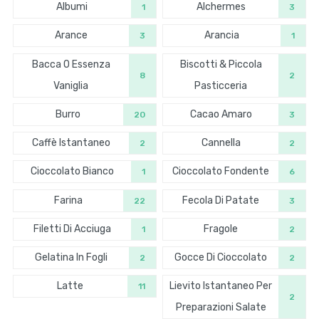
Albumi
Alchermes
1
3
Arance
Arancia
3
1
Bacca O Essenza
Biscotti & Piccola
8
2
Vaniglia
Pasticceria
Burro
Cacao Amaro
20
3
Caffè Istantaneo
Cannella
2
2
Cioccolato Bianco
Cioccolato Fondente
1
6
Farina
Fecola Di Patate
22
3
Filetti Di Acciuga
Fragole
1
2
Gelatina In Fogli
Gocce Di Cioccolato
2
2
Latte
Lievito Istantaneo Per
11
2
Preparazioni Salate