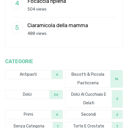
Focaccia ripiena
504 views
Ciaramicola della mamma
488 views
CATEGORIE
Antipasti
Biscotti & Piccola
4
16
Pasticceria
Dolci
Dolci Al Cucchiaio E
26
3
Gelati
Primi
Secondi
4
2
Senza Categoria
Torte E Crostate
1
7