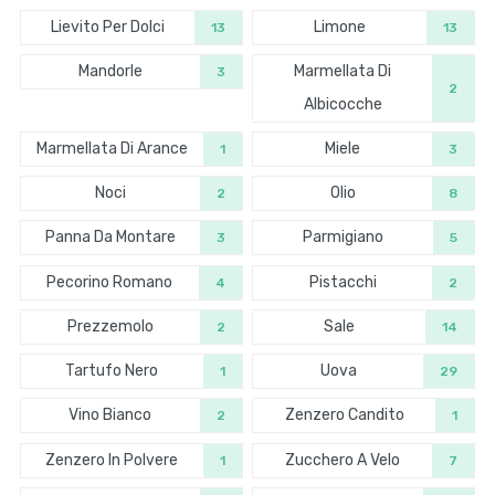
Lievito Per Dolci
Limone
13
13
Mandorle
Marmellata Di
3
2
Albicocche
Marmellata Di Arance
Miele
1
3
Noci
Olio
2
8
Panna Da Montare
Parmigiano
3
5
Pecorino Romano
Pistacchi
4
2
Prezzemolo
Sale
2
14
Tartufo Nero
Uova
1
29
Vino Bianco
Zenzero Candito
2
1
Zenzero In Polvere
Zucchero A Velo
1
7