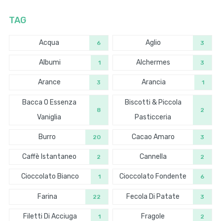
TAG
Acqua
Aglio
6
3
Albumi
Alchermes
1
3
Arance
Arancia
3
1
Bacca O Essenza
Biscotti & Piccola
8
2
Vaniglia
Pasticceria
Burro
Cacao Amaro
20
3
Caffè Istantaneo
Cannella
2
2
Cioccolato Bianco
Cioccolato Fondente
1
6
Farina
Fecola Di Patate
22
3
Filetti Di Acciuga
Fragole
1
2