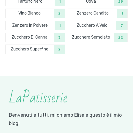
Tartufo Nero
Uova
1
29
Vino Bianco
Zenzero Candito
2
1
Zenzero In Polvere
Zucchero A Velo
1
7
Zucchero Di Canna
Zucchero Semolato
3
22
Zucchero Superfino
2
LaPatisserie
Benvenuti a tutti, mi chiamo Elisa e questo è il mio
blog!