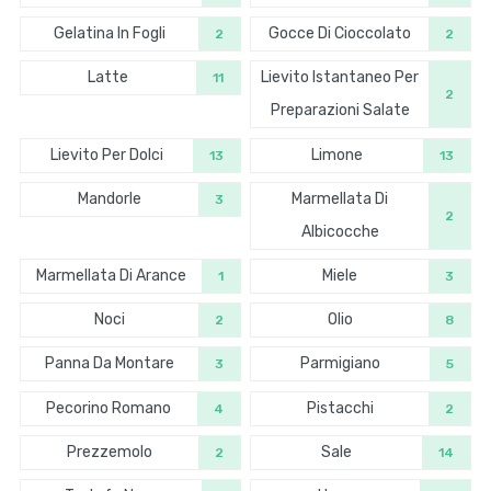
Gelatina In Fogli
Gocce Di Cioccolato
2
2
Latte
Lievito Istantaneo Per
11
2
Preparazioni Salate
Lievito Per Dolci
Limone
13
13
Mandorle
Marmellata Di
3
2
Albicocche
Marmellata Di Arance
Miele
1
3
Noci
Olio
2
8
Panna Da Montare
Parmigiano
3
5
Pecorino Romano
Pistacchi
4
2
Prezzemolo
Sale
2
14