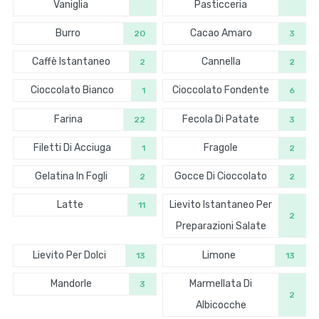
Vaniglia
Pasticceria
Burro
Cacao Amaro
20
3
Caffè Istantaneo
Cannella
2
2
Cioccolato Bianco
Cioccolato Fondente
1
6
Farina
Fecola Di Patate
22
3
Filetti Di Acciuga
Fragole
1
2
Gelatina In Fogli
Gocce Di Cioccolato
2
2
Latte
Lievito Istantaneo Per
11
2
Preparazioni Salate
Lievito Per Dolci
Limone
13
13
Mandorle
Marmellata Di
3
2
Albicocche