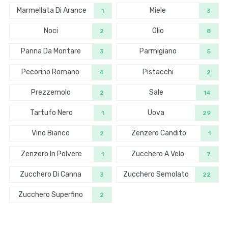
Marmellata Di Arance
Miele
1
3
Noci
Olio
2
8
Panna Da Montare
Parmigiano
3
5
Pecorino Romano
Pistacchi
4
2
Prezzemolo
Sale
2
14
Tartufo Nero
Uova
1
29
Vino Bianco
Zenzero Candito
2
1
Zenzero In Polvere
Zucchero A Velo
1
7
Zucchero Di Canna
Zucchero Semolato
3
22
Zucchero Superfino
2