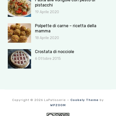
pistacchi
19 Aprile 2020
Polpette di carne – ricetta della
mamma
18 Aprile 2020
Crostata di nocciole
6 Ottobre 2015
Copyright © 2026 LaPatisserie
—
Cookely Theme
by
WPZOOM